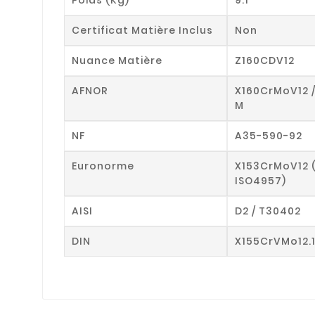
Certificat Matière Inclus
Non
Nuance Matière
Z160CDV12
AFNOR
X160CrMoV12 
M
NF
A35-590-92
Euronorme
X153CrMoV12 
ISO4957)
AISI
D2 / T30402
DIN
X155CrVMo12.