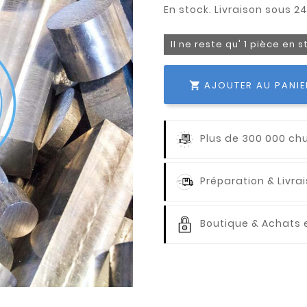
Il ne reste qu' 1 pièce en 
AJOUTER AU PANIE

Plus de 300 000 ch
Préparation & Livr
Boutique & Achats e