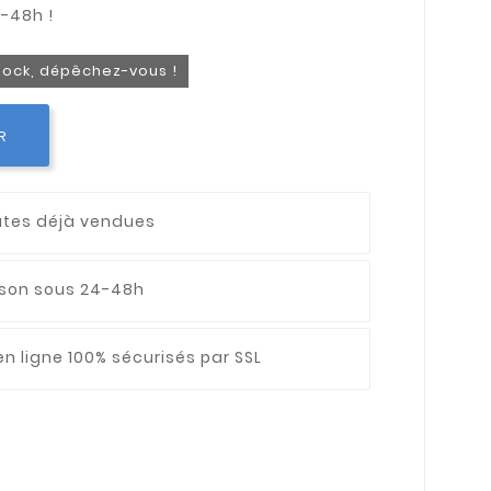
stock, dépêchez-vous !
R
utes déjà vendues
aison sous 24-48h
n ligne 100% sécurisés par SSL