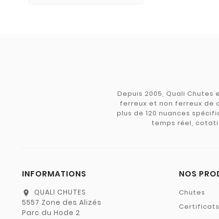
Depuis 2005, Quali Chutes e
ferreux et non ferreux de 
plus de 120 nuances spécifiq
temps réel, cotati
INFORMATIONS
NOS PRO
QUALI CHUTES
Chutes
location_on
5557 Zone des Alizés
Certificat
Parc du Hode 2