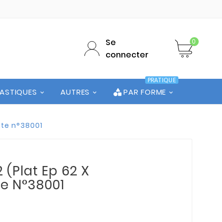
Se
0
connecter
PRATIQUE
LASTIQUES
AUTRES
PAR FORME
hute n°38001
 (Plat Ep 62 X
te N°38001