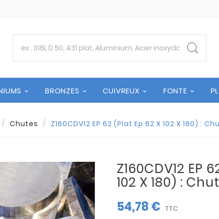
NIUMS
BRONZES
CUIVREUX
FONTE
P
Chutes
Z160CDV12 EP 62 (Plat Ep 62 X 102 X 180) : C
Z160CDV12 EP 62
102 X 180) : Chu
54,78 €
TTC