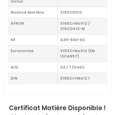
Inclus
Nuance Matière
Z160CDV12
AFNOR
X160CrMoV12 /
Z16CDV12-M
NF
A35-590-92
Euronorme
X153CrMoV12 (EN
ISO4957)
AISI
D2 / T30402
DIN
X155CrVMo12.1
Certificat Matière Disponible !