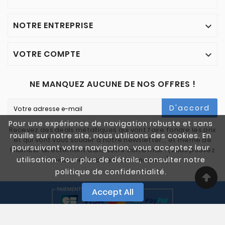
NOTRE ENTREPRISE

VOTRE COMPTE

NE MANQUEZ AUCUNE DE NOS OFFRES !
D'accord
Pour une expérience de navigation robuste et sans
Recevez des deals métalliques qui vont faire fondre les prix
rouille sur notre site, nous utilisons des cookies. En
et qui vont vous souder à notre newsletter… et même de
poursuivant votre navigation, vous acceptez leur
l'humour directement dans votre boîte mail ! (Vous pouvez
utilisation. Pour plus de détails, consulter notre
vous désinscrire à tout moment)
politique de confidentialité.
Accept All