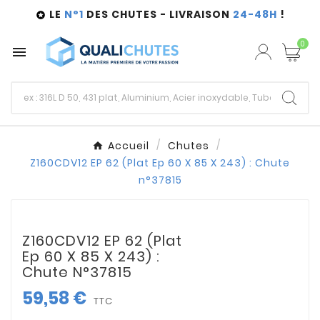
LE
N°1
DES CHUTES - LIVRAISON
24-48H
!

0

Accueil
Chutes
Z160CDV12 EP 62 (Plat Ep 60 X 85 X 243) : Chute
n°37815
Z160CDV12 EP 62 (Plat
Ep 60 X 85 X 243) :
Chute N°37815
59,58 €
TTC