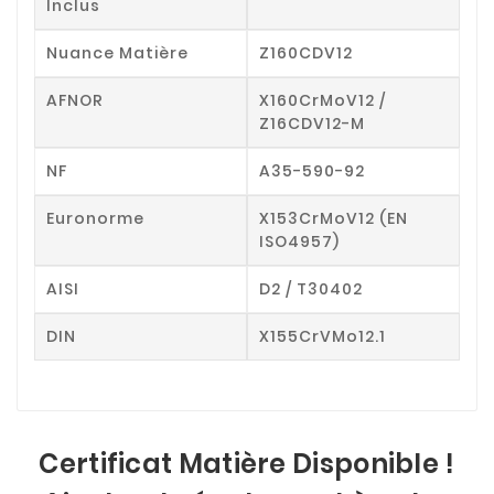
Inclus
Nuance Matière
Z160CDV12
AFNOR
X160CrMoV12 /
Z16CDV12-M
NF
A35-590-92
Euronorme
X153CrMoV12 (EN
ISO4957)
AISI
D2 / T30402
DIN
X155CrVMo12.1
Certificat Matière Disponible !