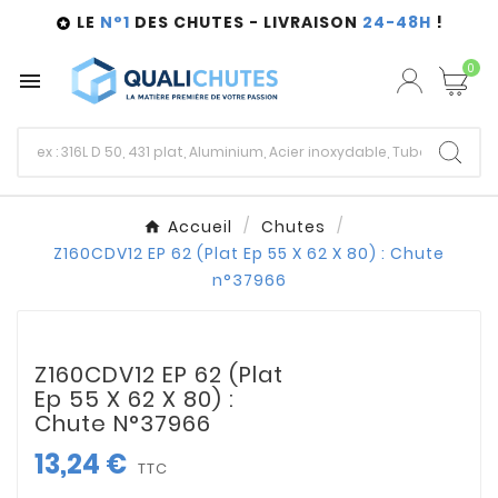
LE
N°1
DES CHUTES - LIVRAISON
24-48H
!

0

Accueil
Chutes
Z160CDV12 EP 62 (Plat Ep 55 X 62 X 80) : Chute
n°37966
Z160CDV12 EP 62 (Plat
Ep 55 X 62 X 80) :
Chute N°37966
13,24 €
TTC