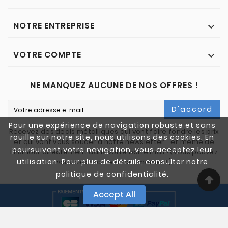
NOTRE ENTREPRISE

VOTRE COMPTE

NE MANQUEZ AUCUNE DE NOS OFFRES !
D'accord
Pour une expérience de navigation robuste et sans
Recevez des deals métalliques qui vont faire fondre les prix
rouille sur notre site, nous utilisons des cookies. En
et qui vont vous souder à notre newsletter… et même de
poursuivant votre navigation, vous acceptez leur
l'humour directement dans votre boîte mail ! (Vous pouvez
utilisation. Pour plus de détails, consulter notre
vous désinscrire à tout moment)
politique de confidentialité.
Accept All