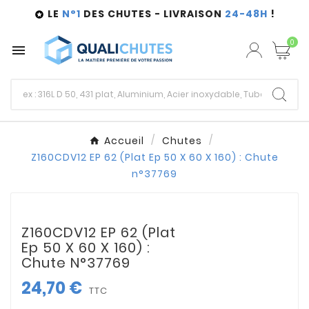
LE
N°1
DES CHUTES - LIVRAISON
24-48H
!

0

Accueil
Chutes
Z160CDV12 EP 62 (Plat Ep 50 X 60 X 160) : Chute
n°37769
Z160CDV12 EP 62 (Plat
Ep 50 X 60 X 160) :
Chute N°37769
24,70 €
TTC