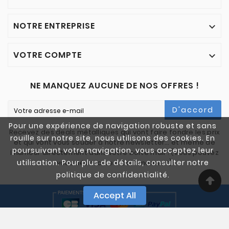
NOTRE ENTREPRISE

VOTRE COMPTE

NE MANQUEZ AUCUNE DE NOS OFFRES !
D'accord
Pour une expérience de navigation robuste et sans
Recevez des deals métalliques qui vont faire fondre les prix
rouille sur notre site, nous utilisons des cookies. En
et qui vont vous souder à notre newsletter… et même de
poursuivant votre navigation, vous acceptez leur
l'humour directement dans votre boîte mail ! (Vous pouvez
utilisation. Pour plus de détails, consulter notre
vous désinscrire à tout moment)
politique de confidentialité.
Accept All