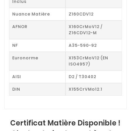
Inclus
Nuance Matière
Z160CDV12
AFNOR
X160CrMoV12 /
Z16CDV12-M
NF
A35-590-92
Euronorme
X153CrMoV12 (EN
ISO4957)
AISI
D2 / T30402
DIN
X155CrVMo12.1
Certificat Matière Disponible !