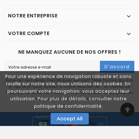
NOTRE ENTREPRISE

VOTRE COMPTE

NE MANQUEZ AUCUNE DE NOS OFFRES !
D'accord
Pour une expérience de navigation robuste et sans
Recevez des deals métalliques qui vont faire fondre les prix
rouille sur notre site, nous utilisons des cookies. En
et qui vont vous souder à notre newsletter… et même de
poursuivant votre navigation, vous acceptez leur
l'humour directement dans votre boîte mail ! (Vous pouvez
utilisation. Pour plus de détails, consulter notre
vous désinscrire à tout moment)
politique de confidentialité.
Accept All