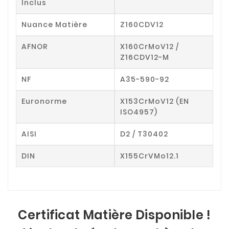
Inclus
Nuance Matière
Z160CDV12
AFNOR
X160CrMoV12 /
Z16CDV12-M
NF
A35-590-92
Euronorme
X153CrMoV12 (EN
ISO4957)
AISI
D2 / T30402
DIN
X155CrVMo12.1
Certificat Matière Disponible !