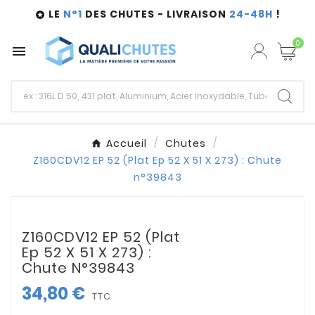
LE
N°1
DES CHUTES - LIVRAISON
24-48H
!

0

Accueil
Chutes
Z160CDV12 EP 52 (Plat Ep 52 X 51 X 273) : Chute
n°39843
Z160CDV12 EP 52 (Plat
Ep 52 X 51 X 273) :
Chute N°39843
34,80 €
TTC