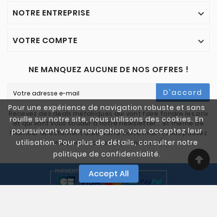
NOTRE ENTREPRISE

VOTRE COMPTE

NE MANQUEZ AUCUNE DE NOS OFFRES !
D'accord
Pour une expérience de navigation robuste et sans
Recevez des deals métalliques qui vont faire fondre les prix
rouille sur notre site, nous utilisons des cookies. En
et qui vont vous souder à notre newsletter… et même de
poursuivant votre navigation, vous acceptez leur
l'humour directement dans votre boîte mail ! (Vous pouvez
utilisation. Pour plus de détails, consulter notre
vous désinscrire à tout moment)
politique de confidentialité.
Accept All
© 2005-2025 Quali Chutes. Tous Droits Réservés