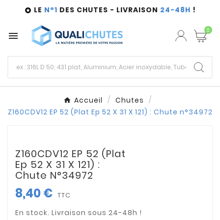
LE
N°1
DES CHUTES - LIVRAISON
24-48H
!

0

Accueil
Chutes
Z160CDV12 EP 52 (Plat Ep 52 X 31 X 121) : Chute n°34972
Z160CDV12 EP 52 (Plat
Ep 52 X 31 X 121) :
Chute N°34972
8,40 €
TTC