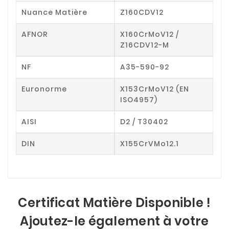
Nuance Matière
Z160CDV12
AFNOR
X160CrMoV12 /
Z16CDV12-M
NF
A35-590-92
Euronorme
X153CrMoV12 (EN
ISO4957)
AISI
D2 / T30402
DIN
X155CrVMo12.1
Certificat Matière Disponible !
Ajoutez-le également à votre