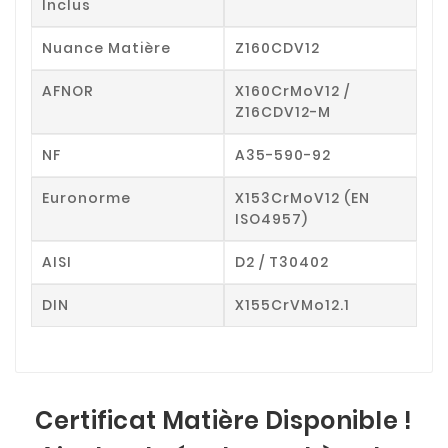
Inclus
Nuance Matière
Z160CDV12
AFNOR
X160CrMoV12 /
Z16CDV12-M
NF
A35-590-92
Euronorme
X153CrMoV12 (EN
ISO4957)
AISI
D2 / T30402
DIN
X155CrVMo12.1
Certificat Matière Disponible !