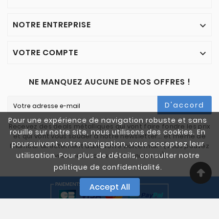
NOTRE ENTREPRISE

VOTRE COMPTE

NE MANQUEZ AUCUNE DE NOS OFFRES !
D'accord
Pour une expérience de navigation robuste et sans
Recevez des deals métalliques qui vont faire fondre les prix
rouille sur notre site, nous utilisons des cookies. En
et qui vont vous souder à notre newsletter… et même de
poursuivant votre navigation, vous acceptez leur
l'humour directement dans votre boîte mail ! (Vous pouvez
utilisation. Pour plus de détails, consulter notre
vous désinscrire à tout moment)
politique de confidentialité.
Accept All