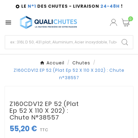
LE
N°1
DES CHUTES - LIVRAISON
24-48H
!

0

Accueil
Chutes
Z160CDV12 EP 52 (Plat Ep 52 X 110 X 202) : Chute
n°38557
Z160CDV12 EP 52 (Plat
Ep 52 X 110 X 202) :
Chute N°38557
55,20 €
TTC