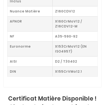
Inclus
Nuance Matière
Z160CDV12
AFNOR
X160CrMoV12 /
Z16CDV12-M
NF
A35-590-92
Euronorme
X153CrMoV12 (EN
ISO4957)
AISI
D2 / T30402
DIN
X155CrVMo12.1
Certificat Matière Disponible !