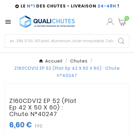
LE
N°1
DES CHUTES - LIVRAISON
24-48H
!

0

Accueil
Chutes
Z160CDV12 EP 52 (Plat Ep 42 X 50 X 60) : Chute
n°40247
Z160CDV12 EP 52 (Plat
Ep 42 X 50 X 60) :
Chute N°40247
6,60 €
TTC