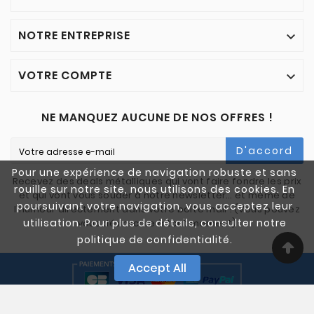
NOTRE ENTREPRISE

VOTRE COMPTE

NE MANQUEZ AUCUNE DE NOS OFFRES !
D'accord
Pour une expérience de navigation robuste et sans
Recevez des deals métalliques qui vont faire fondre les prix
rouille sur notre site, nous utilisons des cookies. En
et qui vont vous souder à notre newsletter… et même de
poursuivant votre navigation, vous acceptez leur
l'humour directement dans votre boîte mail ! (Vous pouvez
utilisation. Pour plus de détails, consulter notre
vous désinscrire à tout moment)
politique de confidentialité.
Accept All