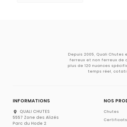
Depuis 2005, Quali Chutes e
ferreux et non ferreux de 
plus de 120 nuances spécifiq
temps réel, cotati
INFORMATIONS
NOS PRO
QUALI CHUTES
Chutes
location_on
5557 Zone des Alizés
Certificat
Parc du Hode 2