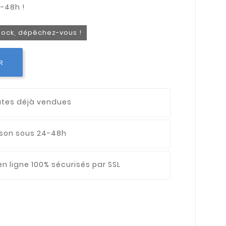
stock, dépêchez-vous !
R
utes déjà vendues
aison sous 24-48h
n ligne 100% sécurisés par SSL