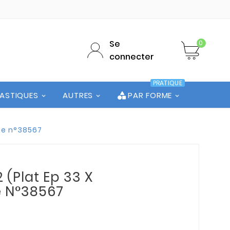
Se
0
connecter
PRATIQUE
LASTIQUES
AUTRES
PAR FORME
ute n°38567
 (Plat Ep 33 X
e N°38567