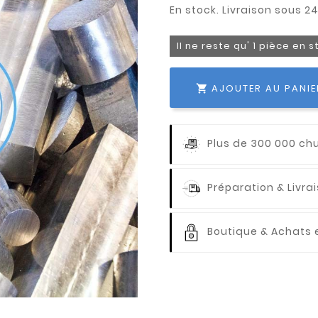
Il ne reste qu' 1 pièce en 
AJOUTER AU PANIE

Plus de 300 000 ch
Préparation & Livr
Boutique & Achats e