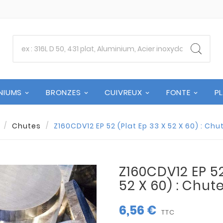
NIUMS
BRONZES
CUIVREUX
FONTE
P
Chutes
Z160CDV12 EP 52 (Plat Ep 33 X 52 X 60) : Ch
Z160CDV12 EP 52
52 X 60) : Chut
6,56 €
TTC