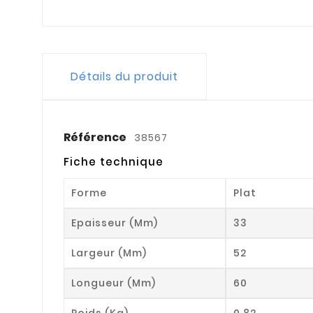
Détails du produit
Référence
38567
Fiche technique
Forme
Plat
Epaisseur (mm)
33
Largeur (mm)
52
Longueur (mm)
60
Poids (kg)
0.82