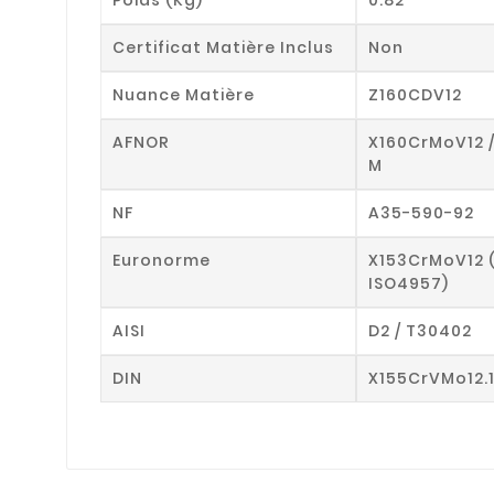
Certificat Matière Inclus
Non
Nuance Matière
Z160CDV12
AFNOR
X160CrMoV12 
M
NF
A35-590-92
Euronorme
X153CrMoV12 
ISO4957)
AISI
D2 / T30402
DIN
X155CrVMo12.