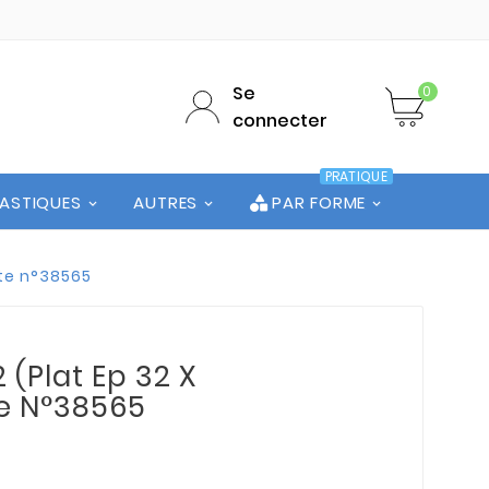
Se
0
connecter
PRATIQUE
LASTIQUES
AUTRES
PAR FORME
ute n°38565
 (Plat Ep 32 X
te N°38565