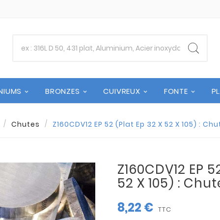
NIUMS
BRONZES
CUIVREUX
FONTE
P
Chutes
Z160CDV12 EP 52 (Plat Ep 32 X 52 X 105) : Ch
Z160CDV12 EP 52
52 X 105) : Chu
8,22 €
TTC