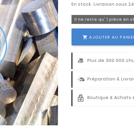
Il ne reste qu' 1 pièce en 
AJOUTER AU PANIE

Plus de 300 000 ch
Préparation & Livr
Boutique & Achats e