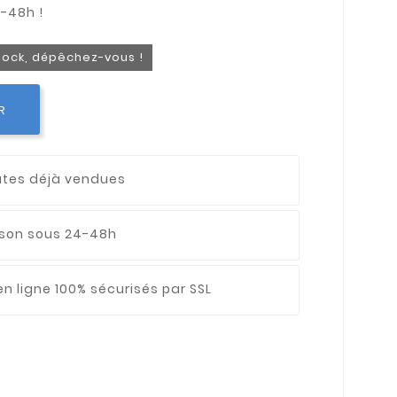
stock, dépêchez-vous !
R
utes déjà vendues
aison sous 24-48h
n ligne 100% sécurisés par SSL