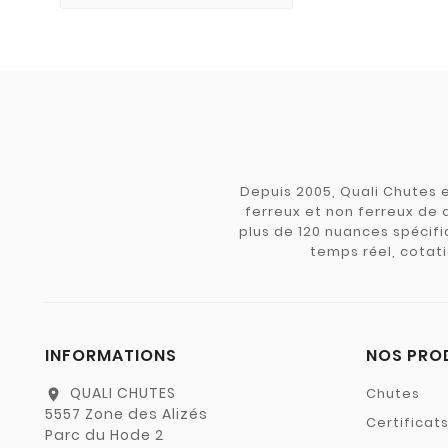
Depuis 2005, Quali Chutes e
ferreux et non ferreux de 
plus de 120 nuances spécifiq
temps réel, cotati
INFORMATIONS
NOS PRO
QUALI CHUTES
Chutes
location_on
5557 Zone des Alizés
Certificat
Parc du Hode 2