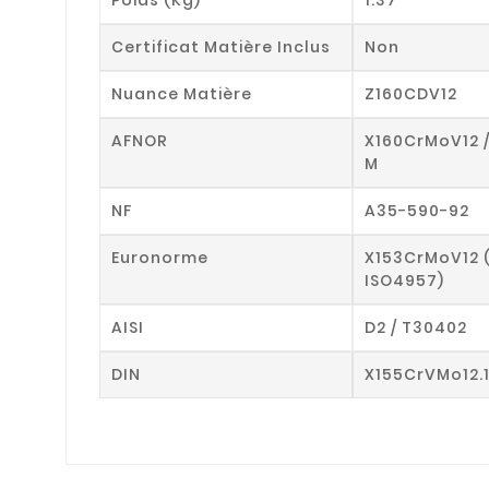
Certificat Matière Inclus
Non
Nuance Matière
Z160CDV12
AFNOR
X160CrMoV12 
M
NF
A35-590-92
Euronorme
X153CrMoV12 
ISO4957)
AISI
D2 / T30402
DIN
X155CrVMo12.