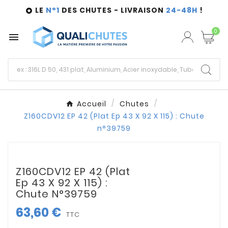
LE
N°1
DES CHUTES - LIVRAISON
24-48H
!

0

Accueil
Chutes
Z160CDV12 EP 42 (Plat Ep 43 X 92 X 115) : Chute
n°39759
Z160CDV12 EP 42 (Plat
Ep 43 X 92 X 115) :
Chute N°39759
63,60 €
TTC