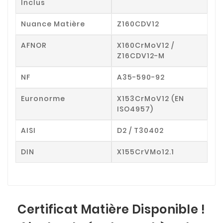
Inclus
Nuance Matière
Z160CDV12
AFNOR
X160CrMoV12 /
Z16CDV12-M
NF
A35-590-92
Euronorme
X153CrMoV12 (EN
ISO4957)
AISI
D2 / T30402
DIN
X155CrVMo12.1
Certificat Matière Disponible !