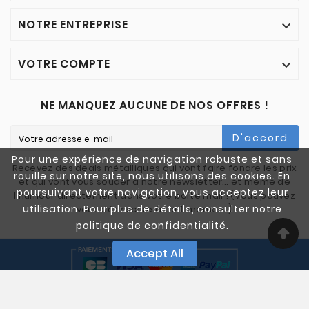
NOTRE ENTREPRISE

VOTRE COMPTE

NE MANQUEZ AUCUNE DE NOS OFFRES !
D'accord
Pour une expérience de navigation robuste et sans
Recevez des deals métalliques qui vont faire fondre les prix
rouille sur notre site, nous utilisons des cookies. En
et qui vont vous souder à notre newsletter… et même de
poursuivant votre navigation, vous acceptez leur
l'humour directement dans votre boîte mail ! (Vous pouvez
utilisation. Pour plus de détails, consulter notre
vous désinscrire à tout moment)
politique de confidentialité.
Accept All
© 2005-2025 Quali Chutes. Tous Droits Réservés