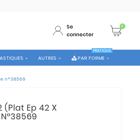
Se
0
connecter
PRATIQUE
LASTIQUES
AUTRES
PAR FORME
ute n°38569
 (Plat Ep 42 X
e N°38569