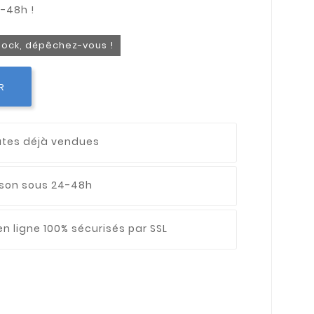
stock, dépêchez-vous !
R
utes déjà vendues
aison sous 24-48h
n ligne 100% sécurisés par SSL