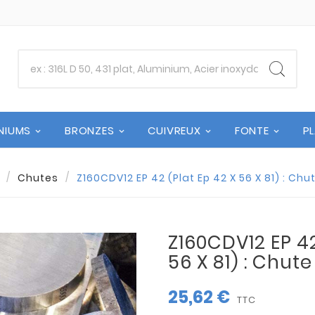
NIUMS
BRONZES
CUIVREUX
FONTE
P
Chutes
Z160CDV12 EP 42 (Plat Ep 42 X 56 X 81) : Ch
Z160CDV12 EP 42
56 X 81) : Chut
25,62 €
TTC