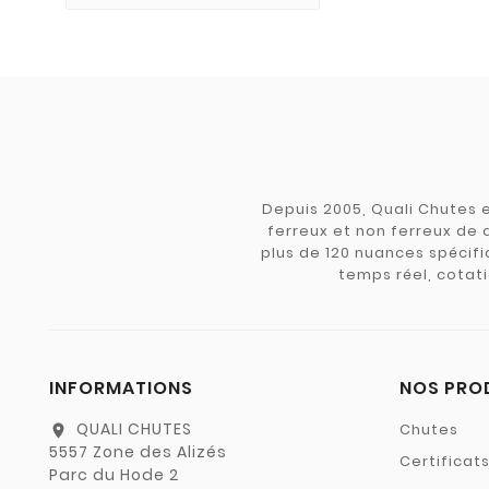
Depuis 2005, Quali Chutes e
ferreux et non ferreux de 
plus de 120 nuances spécifiq
temps réel, cotati
INFORMATIONS
NOS PRO
QUALI CHUTES
Chutes
location_on
5557 Zone des Alizés
Certificat
Parc du Hode 2