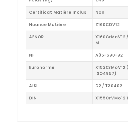
Certificat Matière Inclus
Non
Nuance Matière
Z160CDV12
AFNOR
X160CrMoV12 
M
NF
A35-590-92
Euronorme
X153CrMoV12 
ISO4957)
AISI
D2 / T30402
DIN
X155CrVMo12.