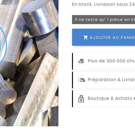
Il ne reste qu' 1 pièce en 
AJOUTER AU PANIE

Plus de 300 000 ch
Préparation & Livr
Boutique & Achats e