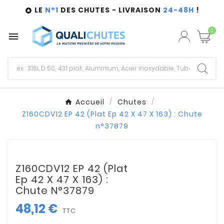
LE
N°1
DES CHUTES - LIVRAISON
24-48H
!

0

Accueil
Chutes
Z160CDV12 EP 42 (Plat Ep 42 X 47 X 163) : Chute
n°37879
Z160CDV12 EP 42 (Plat
Ep 42 X 47 X 163) :
Chute N°37879
48,12 €
TTC