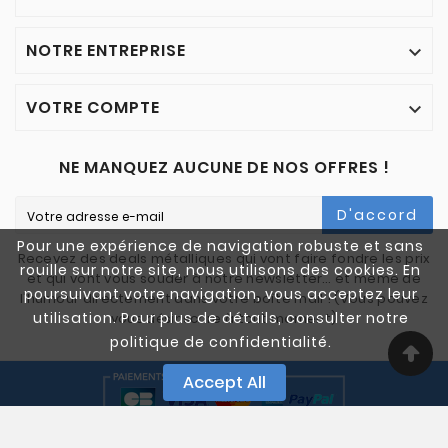
NOTRE ENTREPRISE

VOTRE COMPTE

NE MANQUEZ AUCUNE DE NOS OFFRES !
D'accord
Pour une expérience de navigation robuste et sans
Recevez des deals métalliques qui vont faire fondre les prix
rouille sur notre site, nous utilisons des cookies. En
et qui vont vous souder à notre newsletter… et même de
poursuivant votre navigation, vous acceptez leur
l'humour directement dans votre boîte mail ! (Vous pouvez
utilisation. Pour plus de détails, consulter notre
vous désinscrire à tout moment)
politique de confidentialité.
Accept All