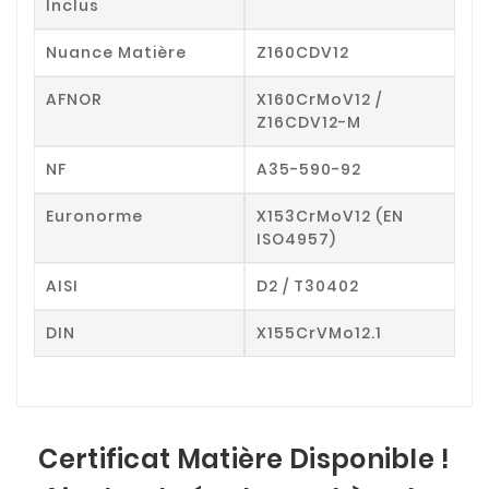
Inclus
Nuance Matière
Z160CDV12
AFNOR
X160CrMoV12 /
Z16CDV12-M
NF
A35-590-92
Euronorme
X153CrMoV12 (EN
ISO4957)
AISI
D2 / T30402
DIN
X155CrVMo12.1
Certificat Matière Disponible !