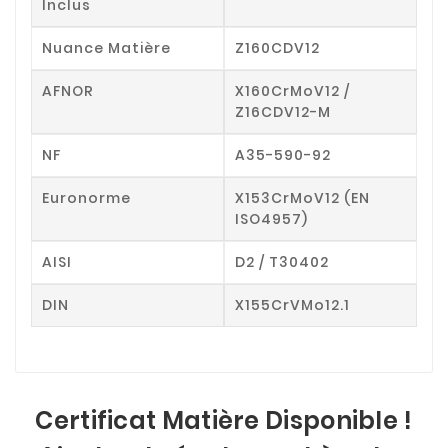
Inclus
Nuance Matière
Z160CDV12
AFNOR
X160CrMoV12 /
Z16CDV12-M
NF
A35-590-92
Euronorme
X153CrMoV12 (EN
ISO4957)
AISI
D2 / T30402
DIN
X155CrVMo12.1
Certificat Matière Disponible !