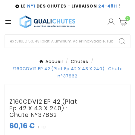
LE
N°1
DES CHUTES - LIVRAISON
24-48H
!

0

Accueil
Chutes
Z160CDV12 EP 42 (Plat Ep 42 X 43 X 240) : Chute
n°37862
Z160CDV12 EP 42 (Plat
Ep 42 X 43 X 240) :
Chute N°37862
60,16 €
TTC