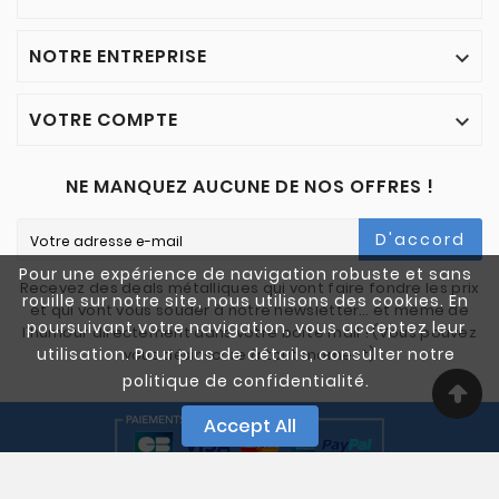
NOTRE ENTREPRISE

VOTRE COMPTE

NE MANQUEZ AUCUNE DE NOS OFFRES !
D'accord
Pour une expérience de navigation robuste et sans
Recevez des deals métalliques qui vont faire fondre les prix
rouille sur notre site, nous utilisons des cookies. En
et qui vont vous souder à notre newsletter… et même de
poursuivant votre navigation, vous acceptez leur
l'humour directement dans votre boîte mail ! (Vous pouvez
utilisation. Pour plus de détails, consulter notre
vous désinscrire à tout moment)
politique de confidentialité.
Accept All