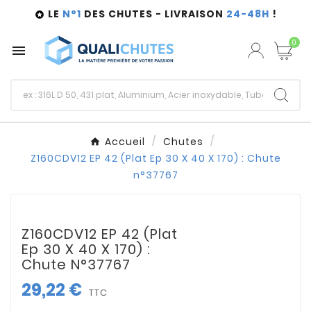
LE
N°1
DES CHUTES - LIVRAISON
24-48H
!

0

Accueil
Chutes
Z160CDV12 EP 42 (Plat Ep 30 X 40 X 170) : Chute
n°37767
Z160CDV12 EP 42 (Plat
Ep 30 X 40 X 170) :
Chute N°37767
29,22 €
TTC