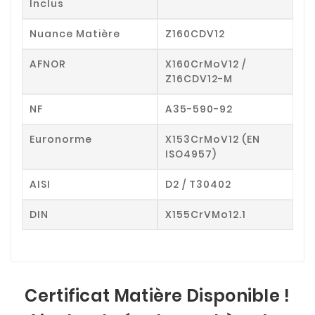
Inclus
Nuance Matière
Z160CDV12
AFNOR
X160CrMoV12 /
Z16CDV12-M
NF
A35-590-92
Euronorme
X153CrMoV12 (EN
ISO4957)
AISI
D2 / T30402
DIN
X155CrVMo12.1
Certificat Matière Disponible !