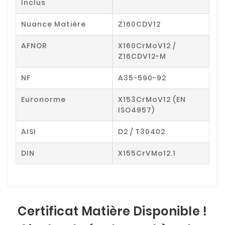
Inclus
Nuance Matière
Z160CDV12
AFNOR
X160CrMoV12 /
Z16CDV12-M
NF
A35-590-92
Euronorme
X153CrMoV12 (EN
ISO4957)
AISI
D2 / T30402
DIN
X155CrVMo12.1
Certificat Matière Disponible !