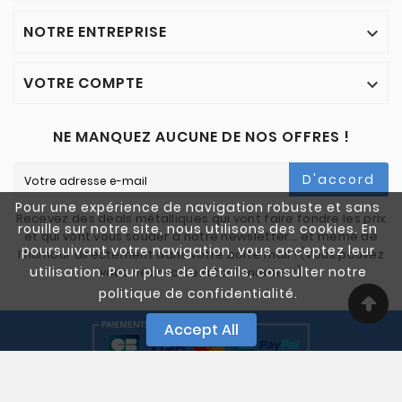
NOTRE ENTREPRISE

VOTRE COMPTE

NE MANQUEZ AUCUNE DE NOS OFFRES !
D'accord
Pour une expérience de navigation robuste et sans
Recevez des deals métalliques qui vont faire fondre les prix
rouille sur notre site, nous utilisons des cookies. En
et qui vont vous souder à notre newsletter… et même de
poursuivant votre navigation, vous acceptez leur
l'humour directement dans votre boîte mail ! (Vous pouvez
utilisation. Pour plus de détails, consulter notre
vous désinscrire à tout moment)
politique de confidentialité.
Accept All
© 2005-2025 Quali Chutes. Tous Droits Réservés