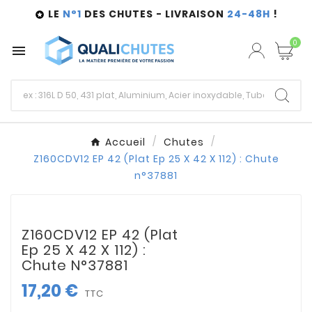
LE
N°1
DES CHUTES - LIVRAISON
24-48H
!

0

Accueil
Chutes
Z160CDV12 EP 42 (Plat Ep 25 X 42 X 112) : Chute
n°37881
Z160CDV12 EP 42 (Plat
Ep 25 X 42 X 112) :
Chute N°37881
17,20 €
TTC