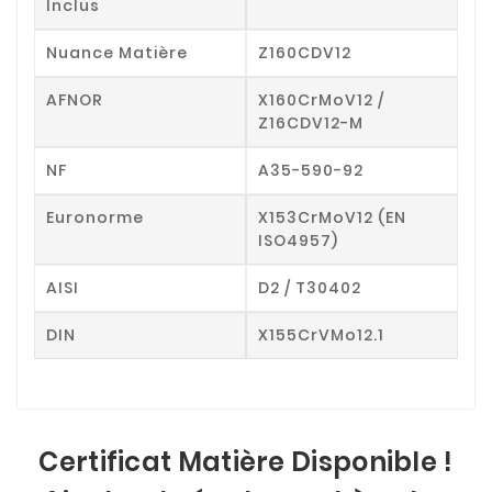
Inclus
Nuance Matière
Z160CDV12
AFNOR
X160CrMoV12 /
Z16CDV12-M
NF
A35-590-92
Euronorme
X153CrMoV12 (EN
ISO4957)
AISI
D2 / T30402
DIN
X155CrVMo12.1
Certificat Matière Disponible !