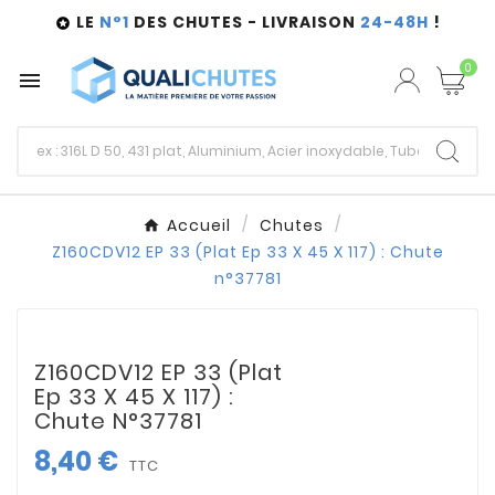
LE
N°1
DES CHUTES - LIVRAISON
24-48H
!

0

Accueil
Chutes
Z160CDV12 EP 33 (Plat Ep 33 X 45 X 117) : Chute
n°37781
Z160CDV12 EP 33 (Plat
Ep 33 X 45 X 117) :
Chute N°37781
8,40 €
TTC