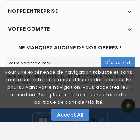
NOTRE ENTREPRISE

VOTRE COMPTE

NE MANQUEZ AUCUNE DE NOS OFFRES !
D'accord
Pour une expérience de navigation robuste et sans
Recevez des deals métalliques qui vont faire fondre les prix
rouille sur notre site, nous utilisons des cookies. En
et qui vont vous souder à notre newsletter… et même de
poursuivant votre navigation, vous acceptez leur
l'humour directement dans votre boîte mail ! (Vous pouvez
utilisation. Pour plus de détails, consulter notre
vous désinscrire à tout moment)
politique de confidentialité.
Accept All
© 2005-2025 Quali Chutes. Tous Droits Réservés