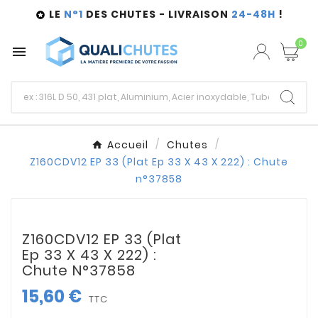
LE
N°1
DES CHUTES - LIVRAISON
24-48H
!

0

Accueil
Chutes
Z160CDV12 EP 33 (Plat Ep 33 X 43 X 222) : Chute
n°37858
Z160CDV12 EP 33 (Plat
Ep 33 X 43 X 222) :
Chute N°37858
15,60 €
TTC