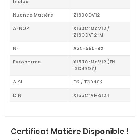
Inclus
Nuance Matière
Z160CDV12
AFNOR
X160CrMoV12 /
Z16CDV12-M
NF
A35-590-92
Euronorme
X153CrMoV12 (EN
ISO4957)
AISI
D2 / T30402
DIN
X155CrVMo12.1
Certificat Matière Disponible !