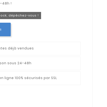
stock, dépêchez-vous !
R
utes déjà vendues
aison sous 24-48h
n ligne 100% sécurisés par SSL