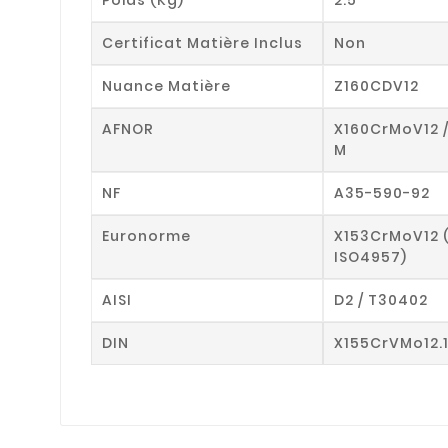
Certificat Matière Inclus
Non
Nuance Matière
Z160CDV12
AFNOR
X160CrMoV12 
M
NF
A35-590-92
Euronorme
X153CrMoV12 
ISO4957)
AISI
D2 / T30402
DIN
X155CrVMo12.