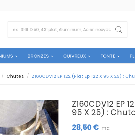
NIUMS
BRONZES
CUIVREUX
FONTE
P
Chutes
Z160CDV12 EP 122 (Plat Ep 122 X 95 X 25) : C
Z160CDV12 EP 122
95 X 25) : Chut
28,50 €
TTC