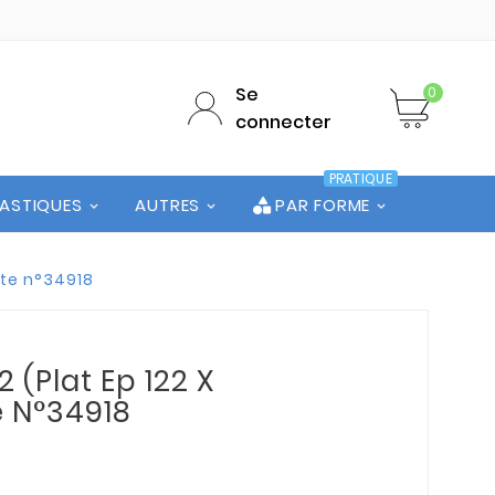
Se
0
connecter
PRATIQUE
LASTIQUES
AUTRES
PAR FORME
hute n°34918
 (Plat Ep 122 X
e N°34918