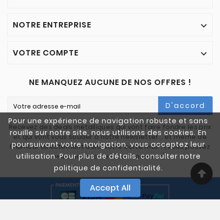
NOTRE ENTREPRISE

VOTRE COMPTE

NE MANQUEZ AUCUNE DE NOS OFFRES !
D'accord
Pour une expérience de navigation robuste et sans
Recevez des deals métalliques qui vont faire fondre les prix
rouille sur notre site, nous utilisons des cookies. En
et qui vont vous souder à notre newsletter… et même de
poursuivant votre navigation, vous acceptez leur
l'humour directement dans votre boîte mail ! (Vous pouvez
utilisation. Pour plus de détails, consulter notre
vous désinscrire à tout moment)
politique de confidentialité.
Accept All