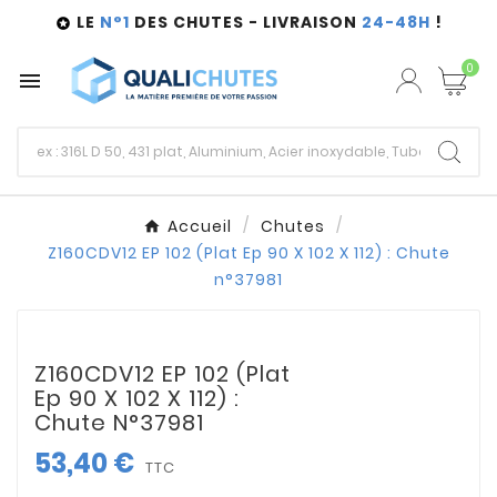
LE
N°1
DES CHUTES - LIVRAISON
24-48H
!

0

Accueil
Chutes
Z160CDV12 EP 102 (Plat Ep 90 X 102 X 112) : Chute
n°37981
Z160CDV12 EP 102 (Plat
Ep 90 X 102 X 112) :
Chute N°37981
53,40 €
TTC