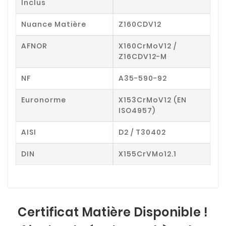
Inclus
Nuance Matière
Z160CDV12
AFNOR
X160CrMoV12 /
Z16CDV12-M
NF
A35-590-92
Euronorme
X153CrMoV12 (EN
ISO4957)
AISI
D2 / T30402
DIN
X155CrVMo12.1
Certificat Matière Disponible !