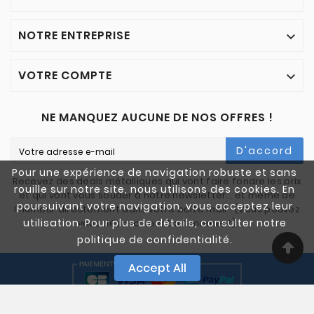
NOTRE ENTREPRISE

VOTRE COMPTE

NE MANQUEZ AUCUNE DE NOS OFFRES !
D'accord
Pour une expérience de navigation robuste et sans
Recevez des deals métalliques qui vont faire fondre les prix
rouille sur notre site, nous utilisons des cookies. En
et qui vont vous souder à notre newsletter… et même de
poursuivant votre navigation, vous acceptez leur
l'humour directement dans votre boîte mail ! (Vous pouvez
utilisation. Pour plus de détails, consulter notre
vous désinscrire à tout moment)
politique de confidentialité.
Accept All