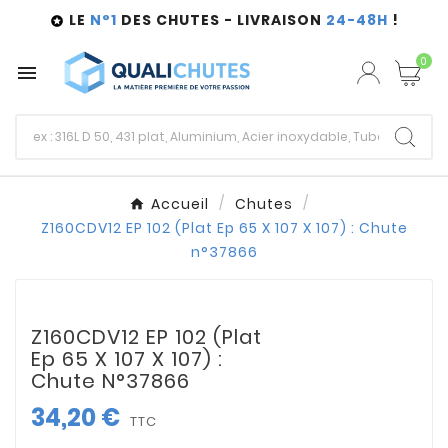
LE
N°1
DES CHUTES - LIVRAISON
24-48H
!

0

Accueil
Chutes
Z160CDV12 EP 102 (Plat Ep 65 X 107 X 107) : Chute
n°37866
Z160CDV12 EP 102 (Plat
Ep 65 X 107 X 107) :
Chute N°37866
34,20 €
TTC