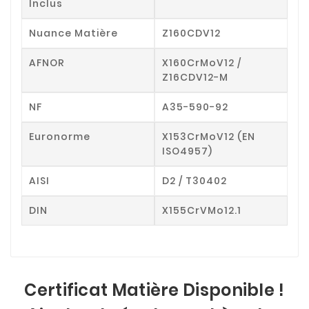
Inclus
Nuance Matière
Z160CDV12
AFNOR
X160CrMoV12 /
Z16CDV12-M
NF
A35-590-92
Euronorme
X153CrMoV12 (EN
ISO4957)
AISI
D2 / T30402
DIN
X155CrVMo12.1
Certificat Matière Disponible !