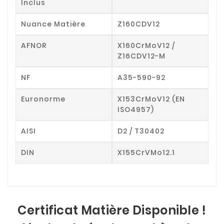
Inclus
Nuance Matière
Z160CDV12
AFNOR
X160CrMoV12 /
Z16CDV12-M
NF
A35-590-92
Euronorme
X153CrMoV12 (EN
ISO4957)
AISI
D2 / T30402
DIN
X155CrVMo12.1
Certificat Matière Disponible !