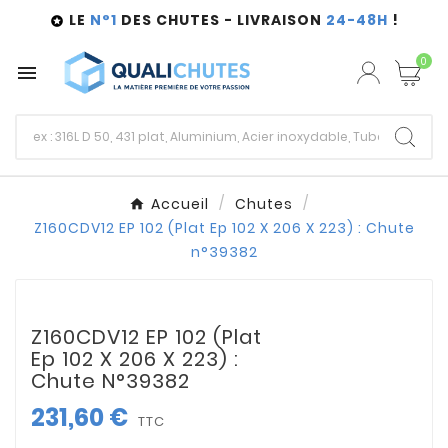
LE
N°1
DES CHUTES - LIVRAISON
24-48H
!

0

Accueil
Chutes
Z160CDV12 EP 102 (Plat Ep 102 X 206 X 223) : Chute
n°39382
Z160CDV12 EP 102 (Plat
Ep 102 X 206 X 223) :
Chute N°39382
231,60 €
TTC