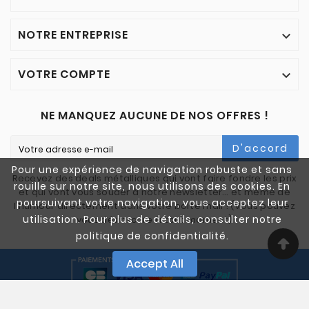
NOTRE ENTREPRISE

VOTRE COMPTE

NE MANQUEZ AUCUNE DE NOS OFFRES !
D'accord
Pour une expérience de navigation robuste et sans
Recevez des deals métalliques qui vont faire fondre les prix
rouille sur notre site, nous utilisons des cookies. En
et qui vont vous souder à notre newsletter… et même de
poursuivant votre navigation, vous acceptez leur
l'humour directement dans votre boîte mail ! (Vous pouvez
utilisation. Pour plus de détails, consulter notre
vous désinscrire à tout moment)
politique de confidentialité.
Accept All