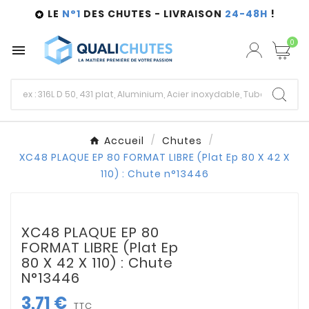
LE
N°1
DES CHUTES - LIVRAISON
24-48H
!

0

Accueil
Chutes
XC48 PLAQUE EP 80 FORMAT LIBRE (Plat Ep 80 X 42 X
110) : Chute n°13446
XC48 PLAQUE EP 80
FORMAT LIBRE (Plat Ep
80 X 42 X 110) : Chute
N°13446
3,71 €
TTC