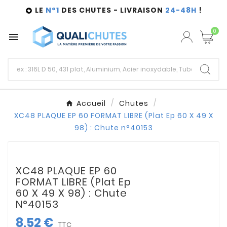
LE
N°1
DES CHUTES - LIVRAISON
24-48H
!

0

Accueil
Chutes
XC48 PLAQUE EP 60 FORMAT LIBRE (Plat Ep 60 X 49 X
98) : Chute n°40153
XC48 PLAQUE EP 60
FORMAT LIBRE (Plat Ep
60 X 49 X 98) : Chute
N°40153
8,52 €
TTC