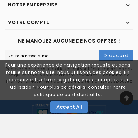
NOTRE ENTREPRISE

VOTRE COMPTE

NE MANQUEZ AUCUNE DE NOS OFFRES !
D'accord
Pour une expérience de navigation robuste et sans
Recevez des deals métalliques qui vont faire fondre les prix
rouille sur notre site, nous utilisons des cookies. En
et qui vont vous souder à notre newsletter… et même de
poursuivant votre navigation, vous acceptez leur
l'humour directement dans votre boîte mail ! (Vous pouvez
utilisation. Pour plus de détails, consulter notre
vous désinscrire à tout moment)
politique de confidentialité.
Accept All
© 2005-2025 Quali Chutes. Tous Droits Réservés