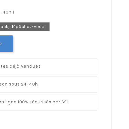
stock, dépêchez-vous !
R
utes déjà vendues
aison sous 24-48h
n ligne 100% sécurisés par SSL