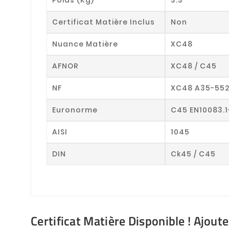
Certificat Matière Inclus
Non
Nuance Matière
XC48
AFNOR
XC48 / C45
NF
XC48 A35-55
Euronorme
C45 EN10083.1
AISI
1045
DIN
Ck45 / C45
Certificat Matière Disponible ! Ajout