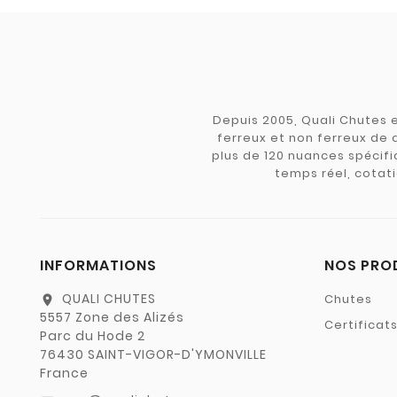
Depuis 2005, Quali Chutes e
ferreux et non ferreux de 
plus de 120 nuances spécifiq
temps réel, cotati
INFORMATIONS
NOS PRO
QUALI CHUTES
Chutes
location_on
5557 Zone des Alizés
Certificat
Parc du Hode 2
76430 SAINT-VIGOR-D'YMONVILLE
France