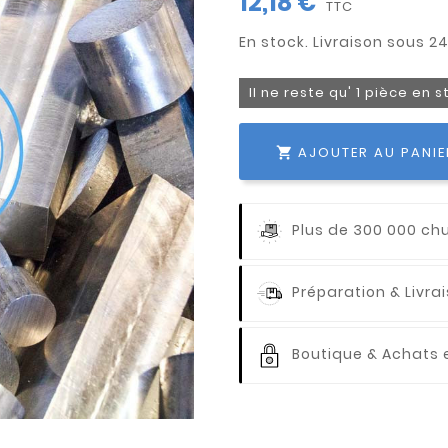
12,18 €
TTC
Il ne reste qu' 1 pièce en 
AJOUTER AU PANIE

Plus de 300 000 ch
Préparation & Livr
Boutique & Achats e