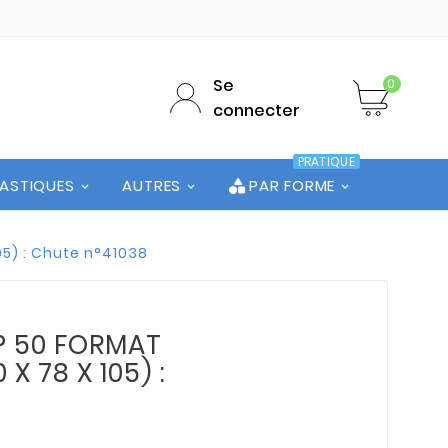
Se
0
connecter
PRATIQUE
LASTIQUES
AUTRES
PAR FORME
05) : Chute n°41038
P 50 FORMAT
 X 78 X 105) :