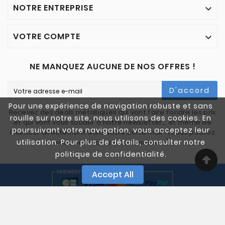
NOTRE ENTREPRISE

VOTRE COMPTE

NE MANQUEZ AUCUNE DE NOS OFFRES !
D'accord
Pour une expérience de navigation robuste et sans
Recevez des deals métalliques qui vont faire fondre les prix
rouille sur notre site, nous utilisons des cookies. En
et qui vont vous souder à notre newsletter… et même de
poursuivant votre navigation, vous acceptez leur
l'humour directement dans votre boîte mail ! (Vous pouvez
utilisation. Pour plus de détails, consulter notre
vous désinscrire à tout moment)
politique de confidentialité.
Accept All
© 2005-2025 Quali Chutes. Tous Droits Réservés