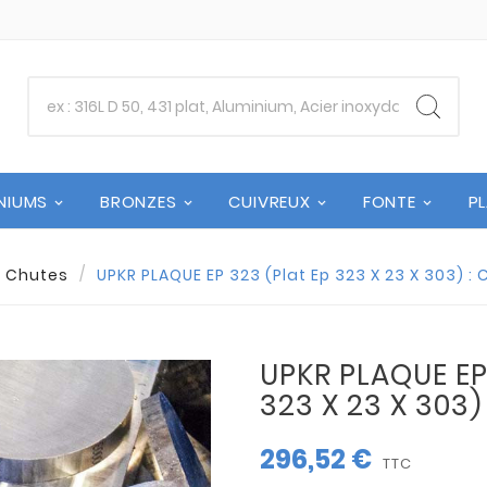
NIUMS
BRONZES
CUIVREUX
FONTE
P
Chutes
UPKR PLAQUE EP 323 (Plat Ep 323 X 23 X 303) :
UPKR PLAQUE EP
323 X 23 X 303)
296,52 €
TTC