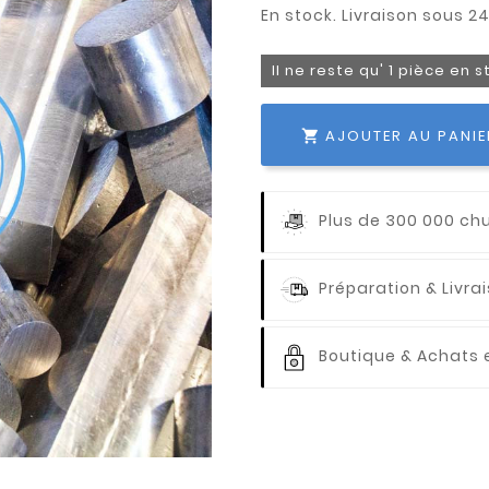
Il ne reste qu' 1 pièce en 
AJOUTER AU PANIE

Plus de 300 000 ch
Préparation & Livr
Boutique & Achats e