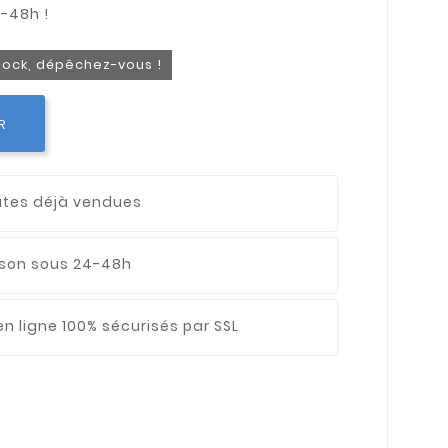
stock, dépêchez-vous !
R
utes déjà vendues
aison sous 24-48h
n ligne 100% sécurisés par SSL