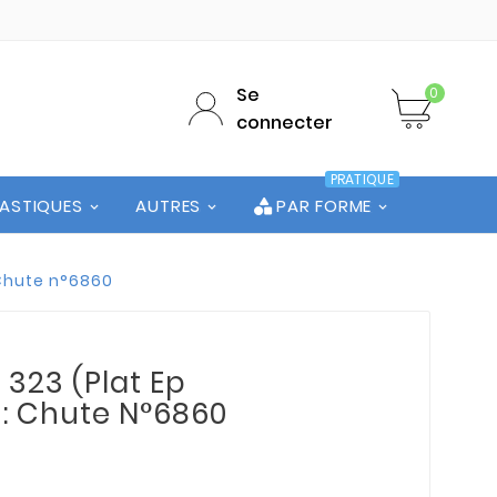
Se
0
connecter
PRATIQUE
LASTIQUES
AUTRES
PAR FORME
 Chute n°6860
 323 (Plat Ep
 : Chute N°6860