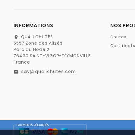
INFORMATIONS
NOS PRO
QUALI CHUTES
Chutes
location_on
5557 Zone des Alizés
Certificat
Parc du Hode 2
76430 SAINT-VIGOR-D'YMONVILLE
France
sav@qualichutes.com
email