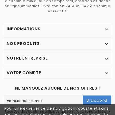
disponible mis à jour en temps réel, cotation et achat
en ligne immédiat. Livraison en 24-48h. SAV disponible
et réactif.
INFORMATIONS

NOS PRODUITS

NOTRE ENTREPRISE

VOTRE COMPTE

NE MANQUEZ AUCUNE DE NOS OFFRES !
D'accord
Pour une expérience de navigation robuste et sans
Recevez des deals métalliques qui vont faire fondre les prix
rouille sur notre site, nous utilisons des cookies. En