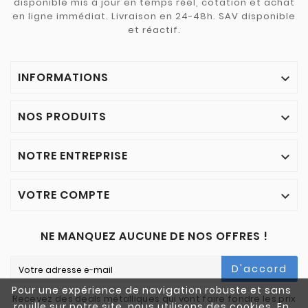
disponible mis à jour en temps réel, cotation et achat
en ligne immédiat. Livraison en 24-48h. SAV disponible
et réactif.
INFORMATIONS

NOS PRODUITS

NOTRE ENTREPRISE

VOTRE COMPTE

NE MANQUEZ AUCUNE DE NOS OFFRES !
D'accord
Pour une expérience de navigation robuste et sans
Recevez des deals métalliques qui vont faire fondre les prix
rouille sur notre site, nous utilisons des cookies. En