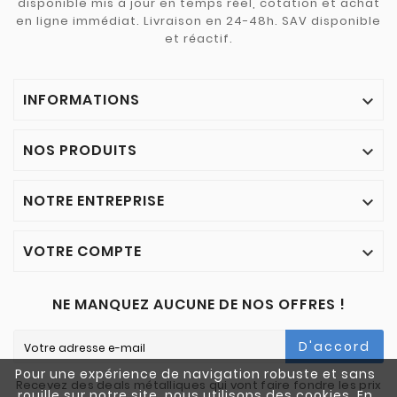
disponible mis à jour en temps réel, cotation et achat
en ligne immédiat. Livraison en 24-48h. SAV disponible
et réactif.
INFORMATIONS

NOS PRODUITS

NOTRE ENTREPRISE

VOTRE COMPTE

NE MANQUEZ AUCUNE DE NOS OFFRES !
D'accord
Pour une expérience de navigation robuste et sans
Recevez des deals métalliques qui vont faire fondre les prix
rouille sur notre site, nous utilisons des cookies. En