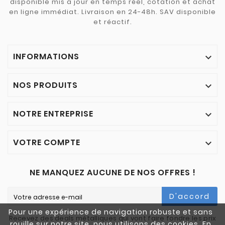
disponible mis à jour en temps réel, cotation et achat
en ligne immédiat. Livraison en 24-48h. SAV disponible
et réactif.
INFORMATIONS

NOS PRODUITS

NOTRE ENTREPRISE

VOTRE COMPTE

NE MANQUEZ AUCUNE DE NOS OFFRES !
D'accord
Pour une expérience de navigation robuste et sans
Recevez des deals métalliques qui vont faire fondre les prix
rouille sur notre site, nous utilisons des cookies. En