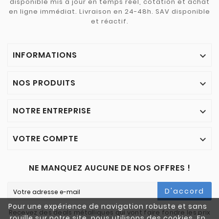
disponible mis à jour en temps réel, cotation et achat
en ligne immédiat. Livraison en 24-48h. SAV disponible
et réactif.
INFORMATIONS

NOS PRODUITS

NOTRE ENTREPRISE

VOTRE COMPTE

NE MANQUEZ AUCUNE DE NOS OFFRES !
D'accord
Pour une expérience de navigation robuste et sans
Recevez des deals métalliques qui vont faire fondre les prix
rouille sur notre site, nous utilisons des cookies. En