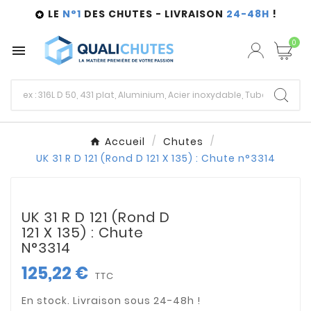
LE
N°1
DES CHUTES - LIVRAISON
24-48H
!

0

Accueil
Chutes
UK 31 R D 121 (Rond D 121 X 135) : Chute n°3314
UK 31 R D 121 (Rond D
121 X 135) : Chute
N°3314
125,22 €
TTC