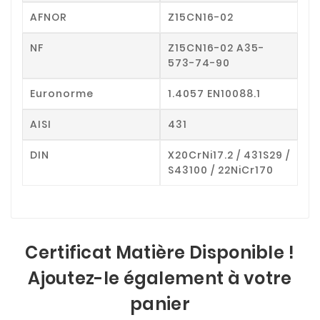
AFNOR
Z15CN16-02
NF
Z15CN16-02 A35-
573-74-90
Euronorme
1.4057 EN10088.1
AISI
431
DIN
X20CrNi17.2 / 431S29 /
S43100 / 22NiCr170
Certificat Matière Disponible !
Ajoutez-le également à votre
panier