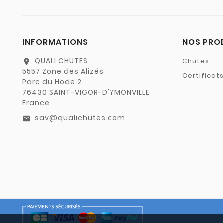
INFORMATIONS
NOS PRO
QUALI CHUTES
Chutes
location_on
5557 Zone des Alizés
Certificat
Parc du Hode 2
76430 SAINT-VIGOR-D'YMONVILLE
France
sav@qualichutes.com
email