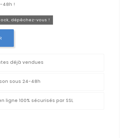
stock, dépêchez-vous !
R
utes déjà vendues
aison sous 24-48h
n ligne 100% sécurisés par SSL