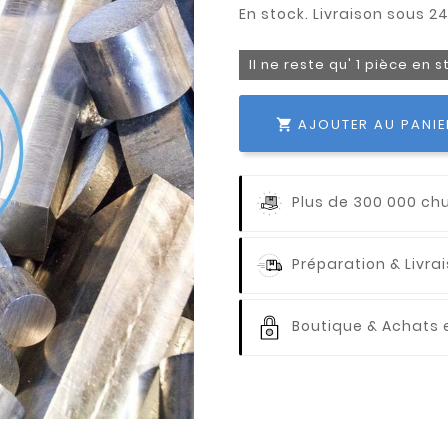
Il ne reste qu' 1 pièce en 
AJOUTER AU PANIE

Plus de 300 000 ch
Préparation & Livr
Boutique & Achats e