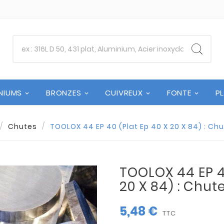
NIUMS
BRONZES
CUIVREUX
FONTE
P
Chutes
TOOLOX 44 EP 40 (Plat Ep 40 X 20 X 84) : C
TOOLOX 44 EP 40
20 X 84) : Chu
5,48 €
TTC