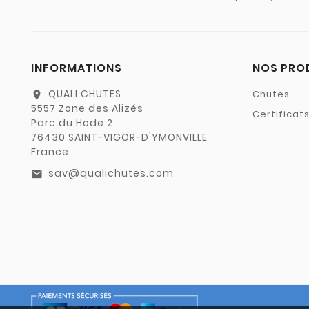
INFORMATIONS
NOS PRO
QUALI CHUTES
Chutes
location_on
5557 Zone des Alizés
Certificat
Parc du Hode 2
76430 SAINT-VIGOR-D'YMONVILLE
France
sav@qualichutes.com
email