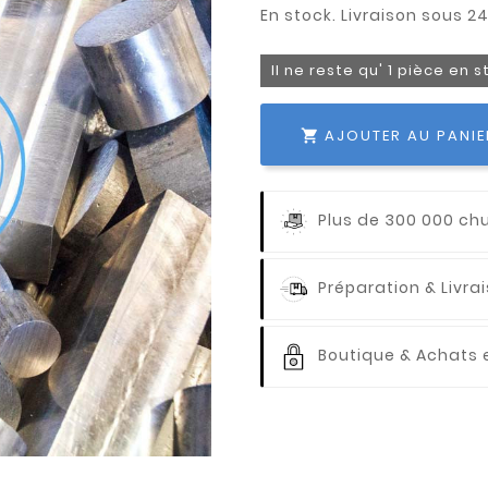
Il ne reste qu' 1 pièce en 
AJOUTER AU PANIE

Plus de 300 000 ch
Préparation & Livr
Boutique & Achats e