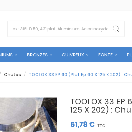
NIUMS
BRONZES
CUIVREUX
FONTE
P
Chutes
TOOLOX 33 EP 60 (Plat Ep 60 X 125 X 202) : C
TOOLOX 33 EP 60
125 X 202) : Ch
61,78 €
TTC