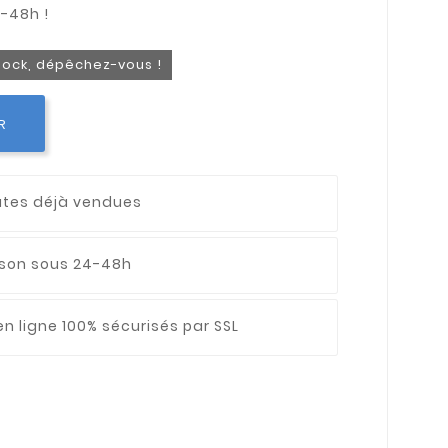
stock, dépêchez-vous !
R
utes déjà vendues
aison sous 24-48h
n ligne 100% sécurisés par SSL