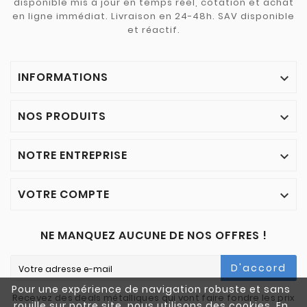
disponible mis à jour en temps réel, cotation et achat
en ligne immédiat. Livraison en 24-48h. SAV disponible
et réactif.
INFORMATIONS

NOS PRODUITS

NOTRE ENTREPRISE

VOTRE COMPTE

NE MANQUEZ AUCUNE DE NOS OFFRES !
D'accord
Pour une expérience de navigation robuste et sans
Recevez des deals métalliques qui vont faire fondre les prix
rouille sur notre site, nous utilisons des cookies. En