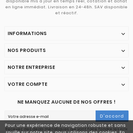
disponible mis à jour en temps réel, cotation et achat
en ligne immédiat. Livraison en 24-48h. SAV disponible
et réactif.
INFORMATIONS

NOS PRODUITS

NOTRE ENTREPRISE

VOTRE COMPTE

NE MANQUEZ AUCUNE DE NOS OFFRES !
D'accord
Pour une expérience de navigation robuste et sans
Recevez des deals métalliques qui vont faire fondre les prix
rouille sur notre site, nous utilisons des cookies. En