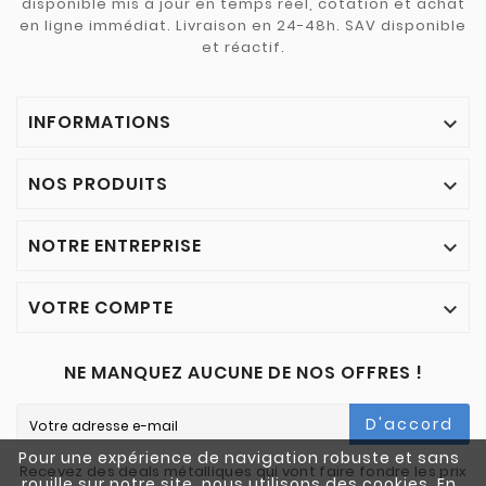
disponible mis à jour en temps réel, cotation et achat
en ligne immédiat. Livraison en 24-48h. SAV disponible
et réactif.
INFORMATIONS

NOS PRODUITS

NOTRE ENTREPRISE

VOTRE COMPTE

NE MANQUEZ AUCUNE DE NOS OFFRES !
D'accord
Pour une expérience de navigation robuste et sans
Recevez des deals métalliques qui vont faire fondre les prix
rouille sur notre site, nous utilisons des cookies. En