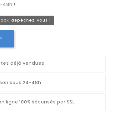
stock, dépêchez-vous !
R
utes déjà vendues
aison sous 24-48h
n ligne 100% sécurisés par SSL