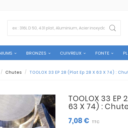
NIUMS
BRONZES
CUIVREUX
FONTE
P
Chutes
TOOLOX 33 EP 28 (Plat Ep 28 X 63 X 74) : Ch
TOOLOX 33 EP 28
63 X 74) : Chu
7,08 €
TTC