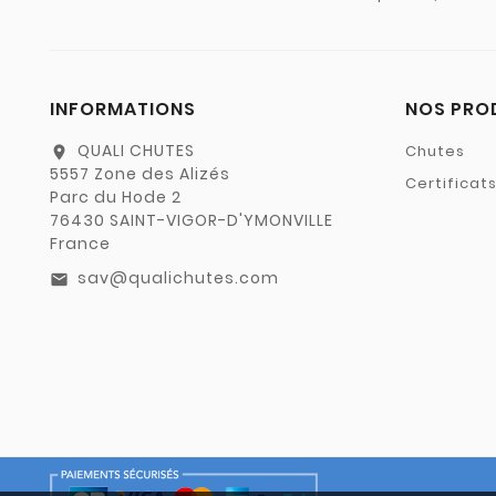
INFORMATIONS
NOS PRO
QUALI CHUTES
Chutes
location_on
5557 Zone des Alizés
Certificat
Parc du Hode 2
76430 SAINT-VIGOR-D'YMONVILLE
France
sav@qualichutes.com
email