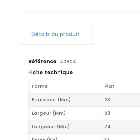
Détails du produit
Référence
40804
Fiche technique
Forme
Plat
Epaisseur (mm)
28
Largeur (mm)
63
Longueur (mm)
74
Poids (kg)
1.1