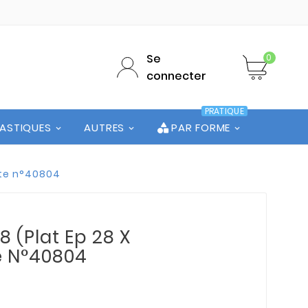
Se
0
connecter
PRATIQUE
LASTIQUES
AUTRES
PAR FORME
ute n°40804
 (Plat Ep 28 X
te N°40804