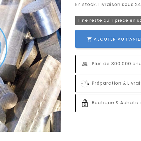
Il ne reste qu' 1 pièce en 
AJOUTER AU PANIE

Plus de 300 000 ch
Préparation & Livr
Boutique & Achats e