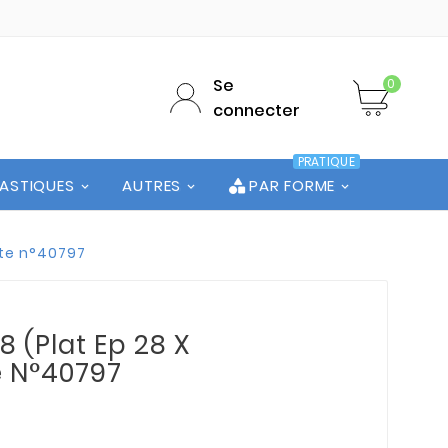
Se
0
connecter
PRATIQUE
LASTIQUES
AUTRES
PAR FORME
ute n°40797
 (Plat Ep 28 X
e N°40797