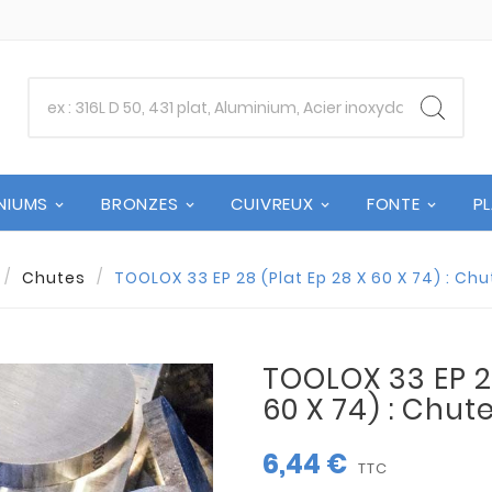
NIUMS
BRONZES
CUIVREUX
FONTE
P
Chutes
TOOLOX 33 EP 28 (Plat Ep 28 X 60 X 74) : Ch
TOOLOX 33 EP 28
60 X 74) : Chut
6,44 €
TTC