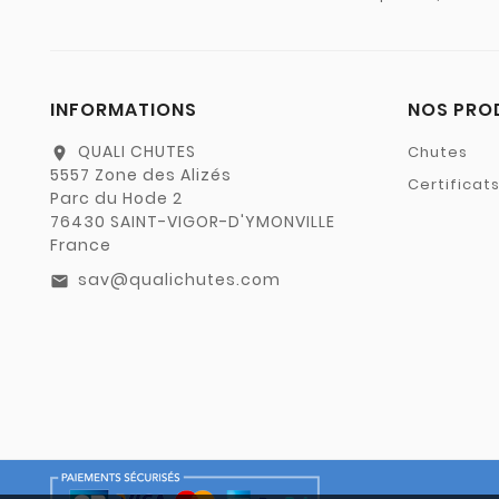
INFORMATIONS
NOS PRO
QUALI CHUTES
Chutes
location_on
5557 Zone des Alizés
Certificat
Parc du Hode 2
76430 SAINT-VIGOR-D'YMONVILLE
France
sav@qualichutes.com
email