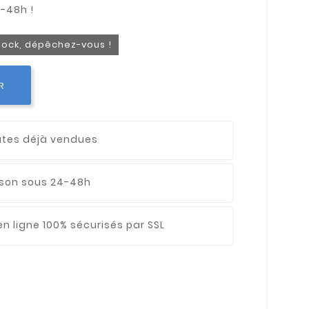
stock, dépêchez-vous !
R
utes déjà vendues
aison sous 24-48h
n ligne 100% sécurisés par SSL