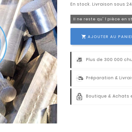
Il ne reste qu' 1 pièce en 
AJOUTER AU PANIE

Plus de 300 000 ch
Préparation & Livr
Boutique & Achats e