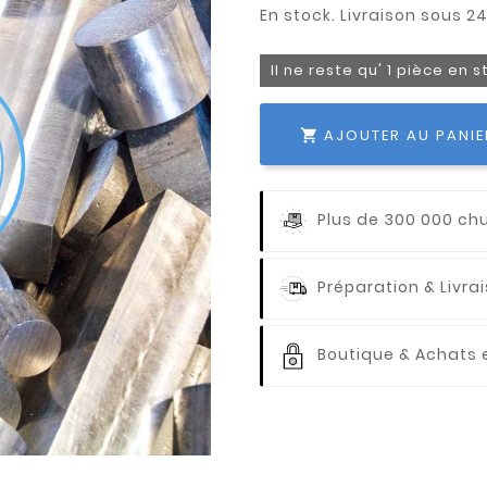
Il ne reste qu' 1 pièce en 
AJOUTER AU PANIE

Plus de 300 000 ch
Préparation & Livr
Boutique & Achats e