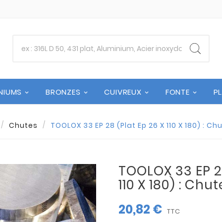
NIUMS
BRONZES
CUIVREUX
FONTE
P
Chutes
TOOLOX 33 EP 28 (Plat Ep 26 X 110 X 180) : C
TOOLOX 33 EP 28
110 X 180) : Ch
20,82 €
TTC