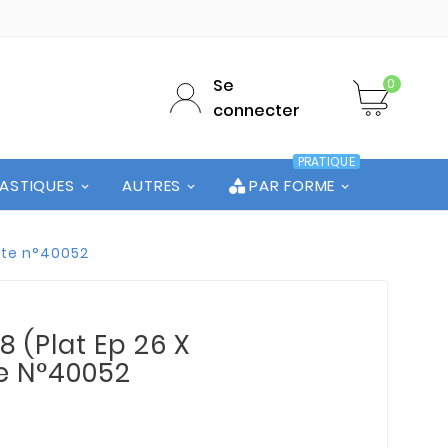
Se
0
connecter
PRATIQUE
LASTIQUES
AUTRES
PAR FORME
hute n°40052
 (Plat Ep 26 X
ute N°40052