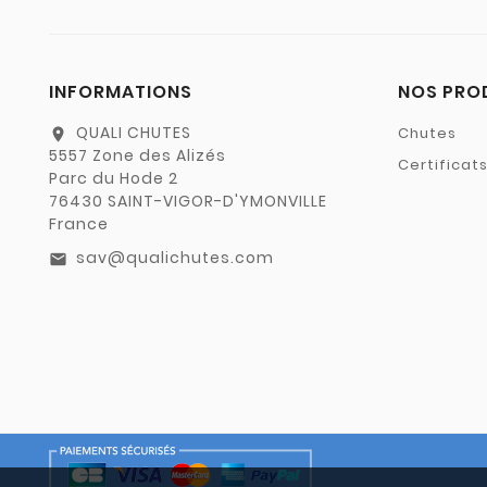
INFORMATIONS
NOS PRO
QUALI CHUTES
Chutes
location_on
5557 Zone des Alizés
Certificat
Parc du Hode 2
76430 SAINT-VIGOR-D'YMONVILLE
France
sav@qualichutes.com
email