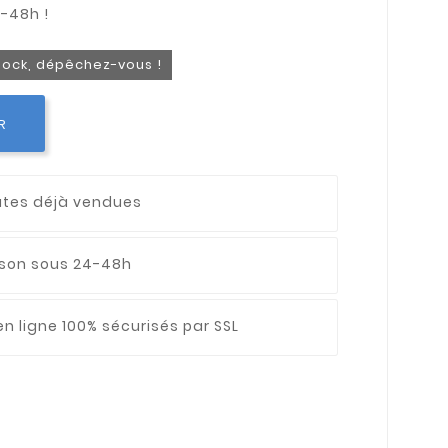
stock, dépêchez-vous !
R
utes déjà vendues
aison sous 24-48h
n ligne 100% sécurisés par SSL