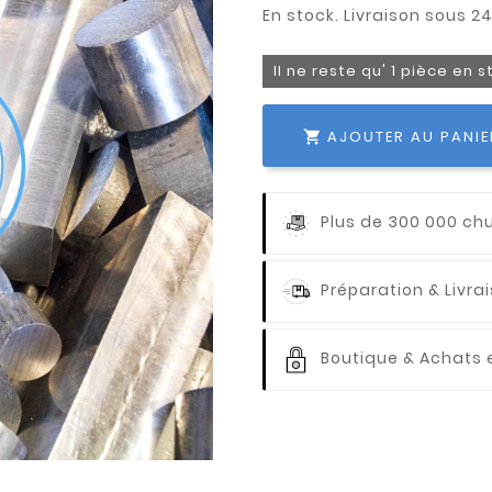
Il ne reste qu' 1 pièce en 
AJOUTER AU PANIE

Plus de 300 000 ch
Préparation & Livr
Boutique & Achats e