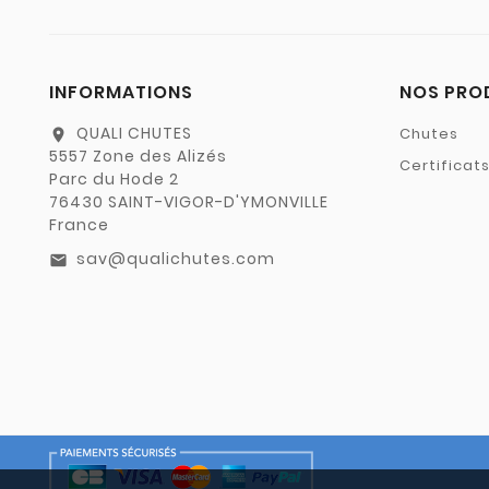
INFORMATIONS
NOS PRO
QUALI CHUTES
Chutes
location_on
5557 Zone des Alizés
Certificat
Parc du Hode 2
76430 SAINT-VIGOR-D'YMONVILLE
France
sav@qualichutes.com
email