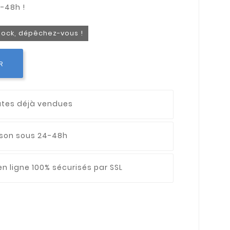
stock, dépêchez-vous !
R
utes déjà vendues
aison sous 24-48h
n ligne 100% sécurisés par SSL