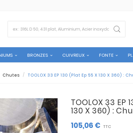
NIUMS
BRONZES
CUIVREUX
FONTE
P
Chutes
TOOLOX 33 EP 130 (Plat Ep 55 X 130 X 360) : 
TOOLOX 33 EP 13
130 X 360) : Ch
105,06 €
TTC