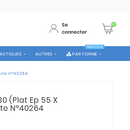
Se
0
connecter
PRATIQUE
LASTIQUES
AUTRES
PAR FORME
Chute n°40264
0 (Plat Ep 55 X
ute N°40264