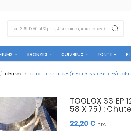
NIUMS
BRONZES
CUIVREUX
FONTE
P
Chutes
TOOLOX 33 EP 125 (Plat Ep 125 X 58 X 75) : C
TOOLOX 33 EP 12
58 X 75) : Chu
22,20 €
TTC