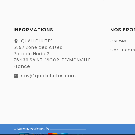
INFORMATIONS
NOS PRO
QUALI CHUTES
Chutes
location_on
5557 Zone des Alizés
Certificat
Parc du Hode 2
76430 SAINT-VIGOR-D'YMONVILLE
France
sav@qualichutes.com
email