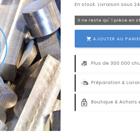
Il ne reste qu' 1 pièce en 
AJOUTER AU PANIE

Plus de 300 000 ch
Préparation & Livr
Boutique & Achats e