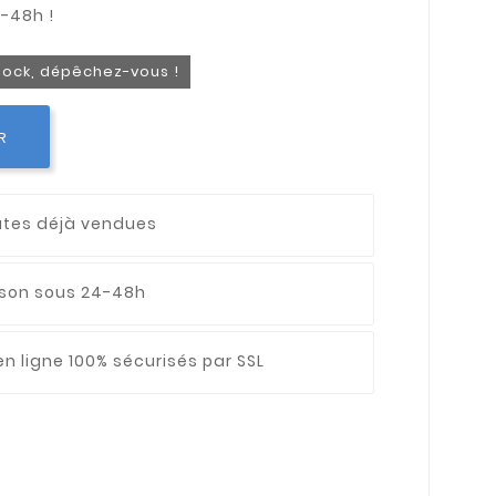
stock, dépêchez-vous !
R
utes déjà vendues
aison sous 24-48h
n ligne 100% sécurisés par SSL