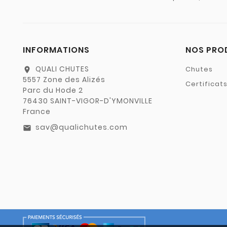
INFORMATIONS
NOS PRO
QUALI CHUTES
Chutes
location_on
5557 Zone des Alizés
Certificat
Parc du Hode 2
76430 SAINT-VIGOR-D'YMONVILLE
France
sav@qualichutes.com
email