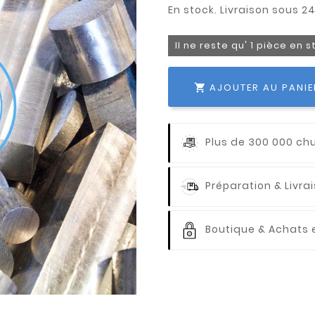
Il ne reste qu' 1 pièce en 
AJOUTER AU PANIE

Plus de 300 000 ch
Préparation & Livr
Boutique & Achats e