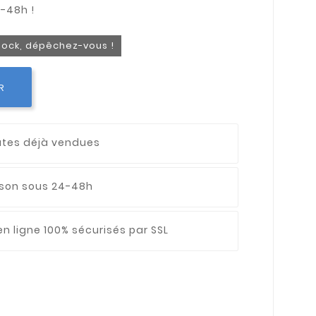
stock, dépêchez-vous !
R
utes déjà vendues
aison sous 24-48h
n ligne 100% sécurisés par SSL