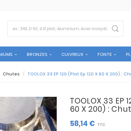
NIUMS
BRONZES
CUIVREUX
FONTE
P
Chutes
TOOLOX 33 EP 120 (Plat Ep 120 X 60 X 200) : 
TOOLOX 33 EP 12
60 X 200) : Ch
58,14 €
TTC