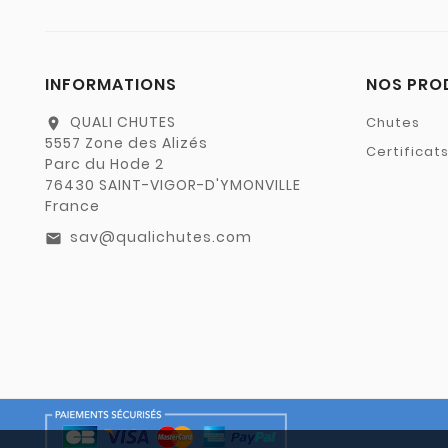
INFORMATIONS
NOS PRO
QUALI CHUTES
Chutes
location_on
5557 Zone des Alizés
Certificat
Parc du Hode 2
76430 SAINT-VIGOR-D'YMONVILLE
France
sav@qualichutes.com
email