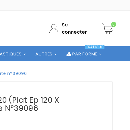
Se
0
connecter
PRATIQUE
LASTIQUES
AUTRES
PAR FORME
hute n°39096
0 (Plat Ep 120 X
te N°39096