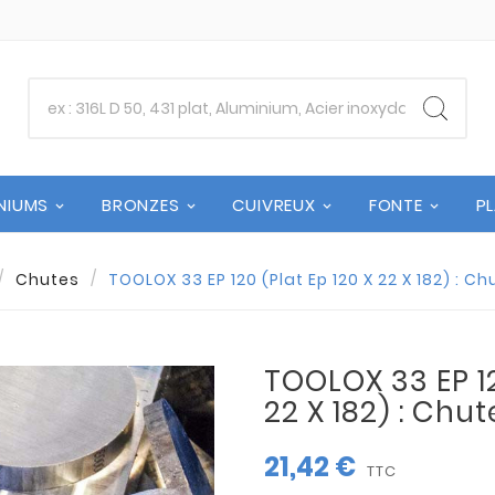
NIUMS
BRONZES
CUIVREUX
FONTE
P
Chutes
TOOLOX 33 EP 120 (Plat Ep 120 X 22 X 182) : C
TOOLOX 33 EP 12
22 X 182) : Chu
21,42 €
TTC