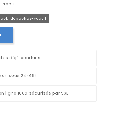
stock, dépêchez-vous !
R
utes déjà vendues
aison sous 24-48h
n ligne 100% sécurisés par SSL