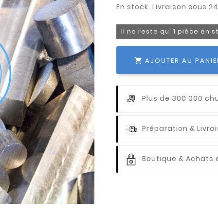
Il ne reste qu' 1 pièce en 
AJOUTER AU PANIE

Plus de 300 000 ch
Préparation & Livr
Boutique & Achats e