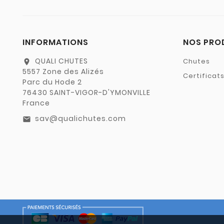
INFORMATIONS
NOS PRO
QUALI CHUTES
Chutes
location_on
5557 Zone des Alizés
Certificat
Parc du Hode 2
76430 SAINT-VIGOR-D'YMONVILLE
France
sav@qualichutes.com
email