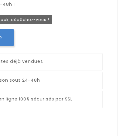
stock, dépêchez-vous !
R
utes déjà vendues
aison sous 24-48h
n ligne 100% sécurisés par SSL