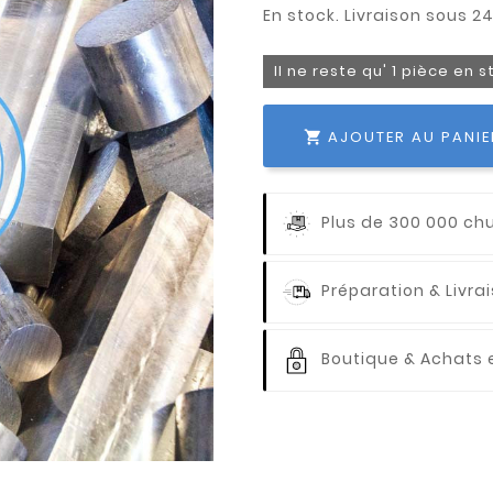
Il ne reste qu' 1 pièce en 
AJOUTER AU PANIE

Plus de 300 000 ch
Préparation & Livr
Boutique & Achats e