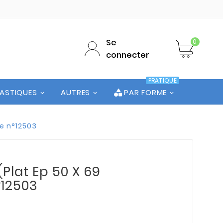
Se
0
connecter
PRATIQUE
LASTIQUES
AUTRES
PAR FORME
te n°12503
Plat Ep 50 X 69
°12503