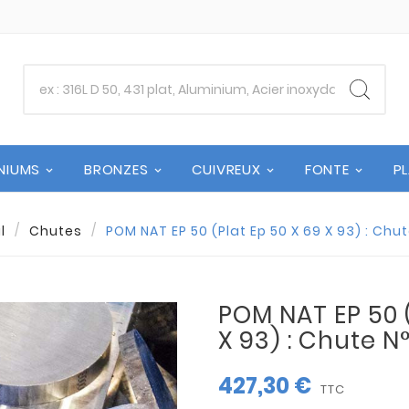
NIUMS
BRONZES
CUIVREUX
FONTE
P
l
Chutes
POM NAT EP 50 (Plat Ep 50 X 69 X 93) : Chu
POM NAT EP 50 (
X 93) : Chute N
427,30 €
TTC