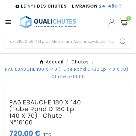
LE
N°1
DES CHUTES - LIVRAISON
24-48H
!

0

Accueil
Chutes
PA6 EBAUCHE 180 X 140 (Tube Rond D 180 Ep 140 X 70) :
Chute n°16106
PA6 EBAUCHE 180 X 140
(Tube Rond D 180 Ep
140 X 70) : Chute
N°16106
720,00 €
TTC