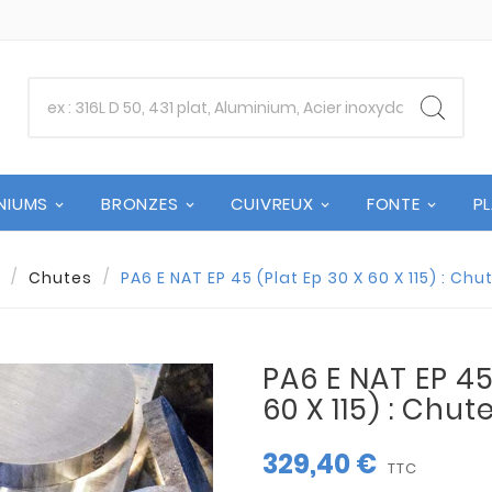
NIUMS
BRONZES
CUIVREUX
FONTE
P
Chutes
PA6 E NAT EP 45 (Plat Ep 30 X 60 X 115) : Ch
PA6 E NAT EP 45
60 X 115) : Chu
329,40 €
TTC