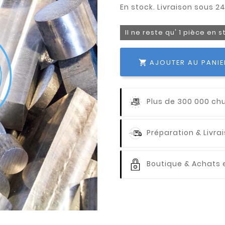
Il ne reste qu' 1 pièce en 
AJOUTER AU PANIE

Plus de 300 000 ch
Préparation & Livr
Boutique & Achats e