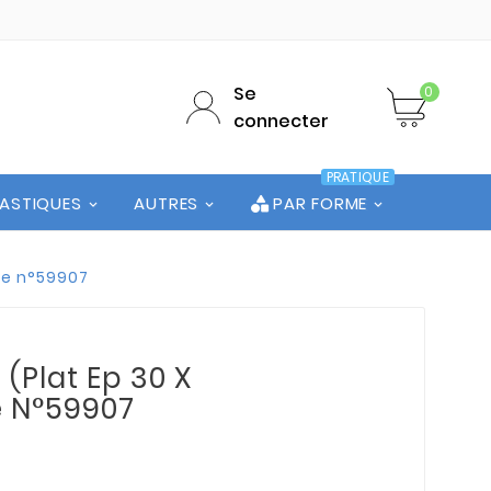
Se
0
connecter
PRATIQUE
LASTIQUES
AUTRES
PAR FORME
ute n°59907
 (Plat Ep 30 X
te N°59907