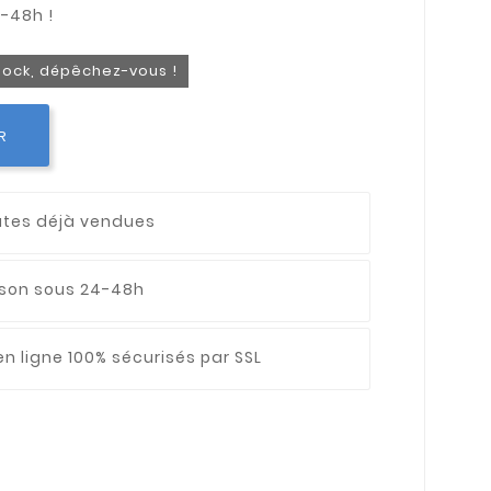
stock, dépêchez-vous !
R
utes déjà vendues
aison sous 24-48h
n ligne 100% sécurisés par SSL