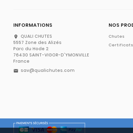
INFORMATIONS
NOS PRO
QUALI CHUTES
Chutes
location_on
5557 Zone des Alizés
Certificat
Parc du Hode 2
76430 SAINT-VIGOR-D'YMONVILLE
France
sav@qualichutes.com
email