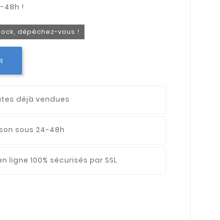
stock, dépêchez-vous !
R
utes déjà vendues
aison sous 24-48h
n ligne 100% sécurisés par SSL