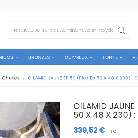
NIUMS
BRONZES
CUIVREUX
FONTE
P
Chutes
OILAMID JAUNE EP 50 (Plat Ep 50 X 48 X 230) :
OILAMID JAUNE E
50 X 48 X 230) 
339,52 €
TTC