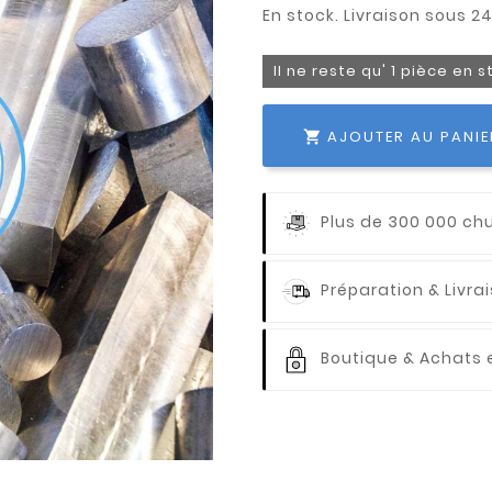
Il ne reste qu' 1 pièce en 
AJOUTER AU PANIE

Plus de 300 000 ch
Préparation & Livr
Boutique & Achats e