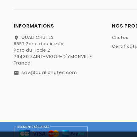
INFORMATIONS
NOS PRO
QUALI CHUTES
Chutes
location_on
5557 Zone des Alizés
Certificat
Parc du Hode 2
76430 SAINT-VIGOR-D'YMONVILLE
France
sav@qualichutes.com
email