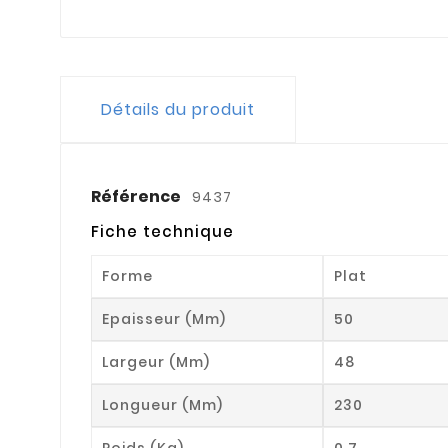
Détails du produit
Référence
9437
Fiche technique
Forme
Plat
Epaisseur (mm)
50
Largeur (mm)
48
Longueur (mm)
230
Poids (kg)
0.7