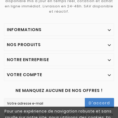
disponible mis à jour en temps réel, cotation et achat
en ligne immédiat. Livraison en 24-48h. SAV disponible
et réactif.
INFORMATIONS

NOS PRODUITS

NOTRE ENTREPRISE

VOTRE COMPTE

NE MANQUEZ AUCUNE DE NOS OFFRES !
D'accord
Pour une expérience de navigation robuste et sans
Recevez des deals métalliques qui vont faire fondre les prix
rouille sur notre site, nous utilisons des cookies. En